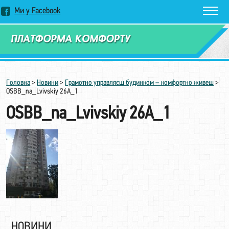
Ми у Facebook
Замовити дзвінок
Головна
>
Новини
>
Грамотно управляєш будинком – комфортно живеш
>
OSBB_na_Lvivskiy 26A_1
OSBB_na_Lvivskiy 26A_1
НОВИНИ