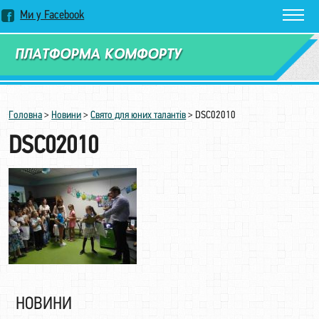
Ми у Facebook
Замовити дзвінок
Головна
>
Новини
>
Cвято для юних талантів
>
DSC02010
DSC02010
НОВИНИ