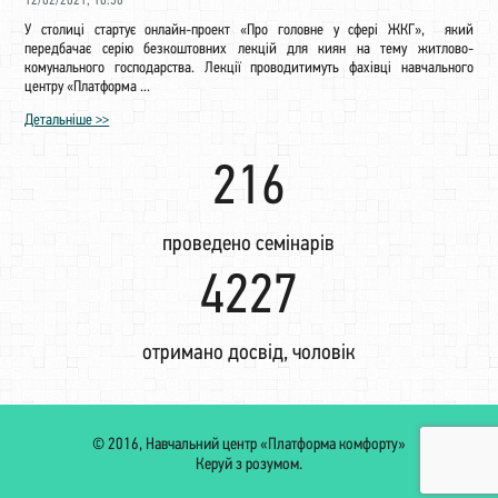
12/02/2021, 10:56
У столиці стартує онлайн-проект «Про головне у сфері ЖКГ», який
передбачає серію безкоштовних лекцій для киян на тему житлово-
комунального господарства. Лекції проводитимуть фахівці навчального
центру «Платформа ...
Детальніше >>
224
проведено семінарів
4391
отримано досвід, чоловік
© 2016, Навчальний центр «Платформа комфорту»
Керуй з розумом.