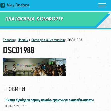
Ми у Facebook
Замовити дзвінок
Головна
>
Новини
>
Cвято для юних талантів
>
DSC01988
DSC01988
НОВИНИ
Кияни відвідали першу лекцію-практикум з онлайн-оплати
03/09/2021, 07:21