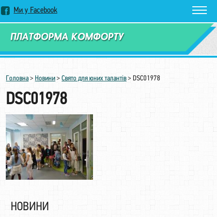
Ми у Facebook
Замовити дзвінок
Головна
>
Новини
>
Cвято для юних талантів
>
DSC01978
DSC01978
НОВИНИ