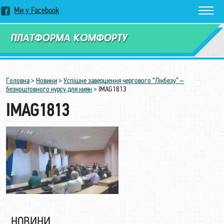
Ми у Facebook
Замовити дзвінок
Головна
>
Новини
>
Успішне завершення чергового “Лікбезу” –
безкоштовного курсу для киян
>
IMAG1813
IMAG1813
НОВИНИ