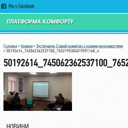
Ми у Facebook
Замовити дзвінок
Головна
>
Новини
>
Зустрічаємо Старий новий рік з новими можливостями
>
50192614_745062362537100_7652195304019591168_n
50192614_745062362537100_765
НОВИНИ