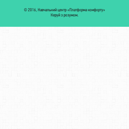
© 2016, Навчальний центр «Платформа комфорту»
Керуй з розумом.