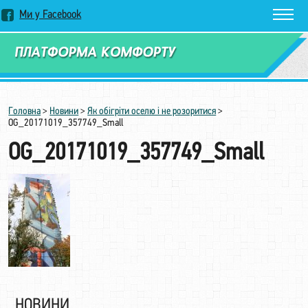
Ми у Facebook
Замовити дзвінок
Головна
>
Новини
>
Як обігріти оселю і не розоритися
>
OG_20171019_357749_Small
OG_20171019_357749_Small
НОВИНИ