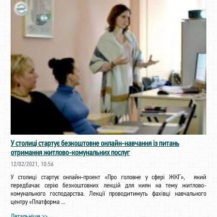
У столиці стартує безкоштовне онлайн-навчання із питань
отримання житлово-комунальних послуг
12/02/2021, 10:56
У столиці стартує онлайн-проект «Про головне у сфері ЖКГ», який
передбачає серію безкоштовних лекцій для киян на тему житлово-
комунального господарства. Лекції проводитимуть фахівці навчального
центру «Платформа ...
Детальніше >>