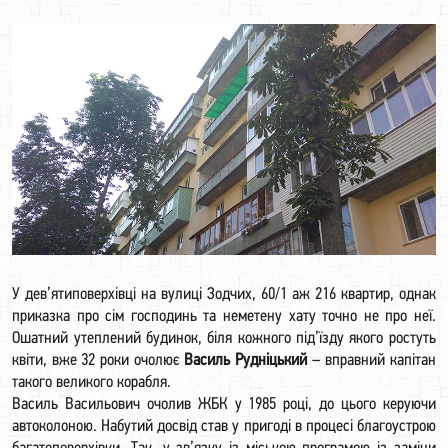
У дев’ятиповерхівці на вулиці Зодчих, 60/1 аж 216 квартир, однак
приказка про сім господинь та неметену хату точно не про неї.
Ошатний утеплений будинок, біля кожного під’їзду якого ростуть
квіти, вже 32 роки очолює
Василь Рудніцький
– вправний капітан
такого великого корабля.
Василь Васильович очолив ЖБК у 1985 році, до цього керуючи
автоколоною. Набутий досвід став у пригоді в процесі благоустрою