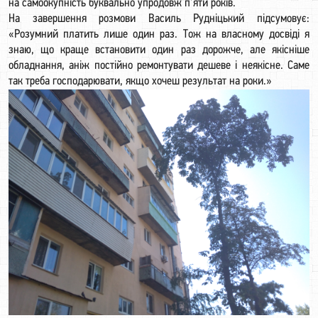
на самоокупність буквально упродовж п’яти років.
На завершення розмови Василь Рудніцький підсумовує:
«Розумний платить лише один раз. Тож на власному досвіді я
знаю, що краще встановити один раз дорожче, але якісніше
обладнання, аніж постійно ремонтувати дешеве і неякісне. Саме
так треба господарювати, якщо хочеш результат на роки.»