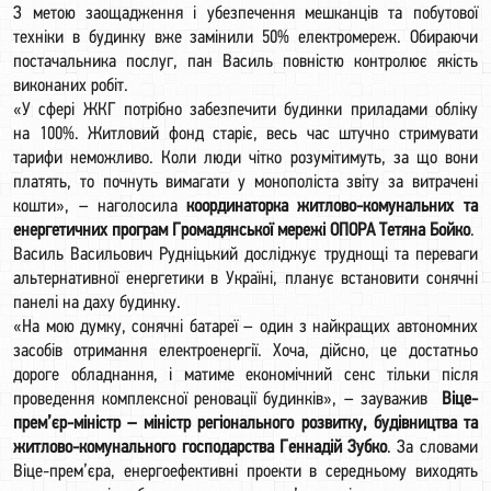
З метою заощадження і убезпечення мешканців та побутової
техніки в будинку вже замінили 50% електромереж. Обираючи
постачальника послуг, пан Василь повністю контролює якість
виконаних робіт.
«У сфері ЖКГ потрібно забезпечити будинки приладами обліку
на 100%. Житловий фонд старіє, весь час штучно стримувати
тарифи неможливо. Коли люди чітко розумітимуть, за що вони
платять, то почнуть вимагати у монополіста звіту за витрачені
кошти», – наголосила
координаторка житлово-комунальних та
енергетичних програм Громадянської мережі ОПОРА Тетяна Бойко
.
Василь Васильович Рудніцький досліджує труднощі та переваги
альтернативної енергетики в Україні, планує встановити сонячні
панелі на даху будинку.
«На мою думку, сонячні батареї – один з найкращих автономних
засобів отримання електроенергії. Хоча, дійсно, це достатньо
дороге обладнання, і матиме економічний сенс тільки після
проведення комплексної реновації будинків», – зауважив
Віце-
прем’єр-міністр – міністр регіонального розвитку, будівництва та
житлово-комунального господарства Геннадій Зубко
. За словами
Віце-прем’єра, енергоефективні проекти в середньому виходять