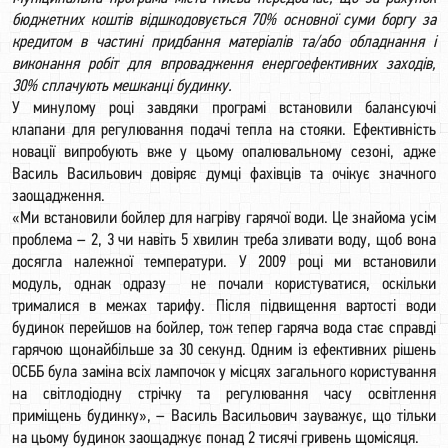
бюджетних коштів відшкодовується 70% основної суми боргу за
кредитом в частині придбання матеріалів та/або обладнання і
виконання робіт для впровадження енергоефективних заходів,
30% сплачують мешканці будинку.
У минулому році завдяки програмі встановили балансуючі
клапани для регулювання подачі тепла на стояки. Ефективність
новації випробують вже у цьому опалювальному сезоні, адже
Василь Васильович довіряє думці фахівців та очікує значного
заощадження.
«Ми встановили бойлер для нагріву гарячої води. Це знайома усім
проблема – 2, 3 чи навіть 5 хвилин треба зливати воду, щоб вона
досягла належної температури. У 2009 році ми встановили
модуль, однак одразу не почали користуватися, оскільки
трималися в межах тарифу. Після підвищення вартості води
будинок перейшов на бойлер, тож тепер гаряча вода стає справді
гарячою щонайбільше за 30 секунд. Одним із ефективних рішень
ОСББ була заміна всіх лампочок у місцях загального користування
на світлодіодну стрічку та регулювання часу освітлення
приміщень будинку», – Василь Васильович зауважує, що тільки
на цьому будинок заощаджує понад 2 тисячі гривень щомісяця.