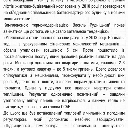
багатоповерхівки. Так, у зв’язку із міською програмою із заміни
ліфтів житлово-будівельний кооператив у 2010 році перетворився
на об’єднання співвласників багатоквартирного будинку з новими
можливостями.
Комплексною термомодернізацією Василь Рудніцький почав
займатися ще до того, як це стало загальною тенденцією:
«Утеплювали стіни повністю за свій рахунок у 2013 році. На жаль,
тоді – з урахуванням фінансових можливостей мешканців –
обрали утеплювач товщиною 5 см. Проте пощастило із
постачальником послуг, який дозволив розбити виплати на два
роки. Мешканці однокімнатної квартири сплатили, скажімо, 2-3
тисячі, а кутових квартир – до 5 тисяч гривень. Довго довелося
спілкуватися із мешканцями, переконувати у необхідності цих
робіт. Адже це не ті кошти, які легко відразу дістати з кишені та
покласти. Однак у підсумку все вдалося, квартири стали
теплішими. Результат однозначно позитивний – завдяки
утеплювачу влітку панель не нагрівається, а взимку тепло не
виходить,» – наголосив голова ОСББ.
До цього ще був встановлений тепловий лічильник з погодним
регулятором, який допомагає неабияк заощаджувати:
«Підвищилася температура – споживання знижується,