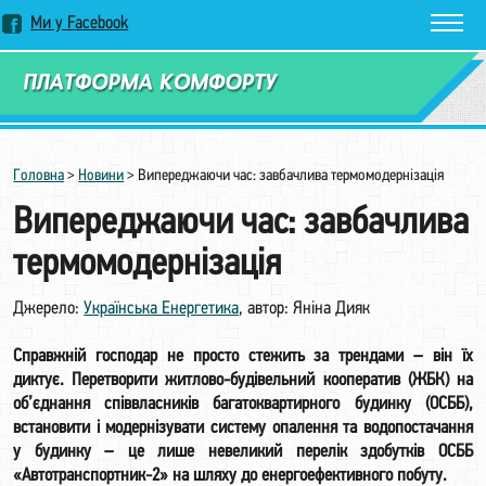
Ми у Facebook
Замовити дзвінок
Головна
>
Новини
>
Випереджаючи час: завбачлива термомодернізація
Випереджаючи час: завбачлива
термомодернізація
Джерело:
Українська Енергетика
, автор: Яніна Дияк
Справжній господар не просто стежить за трендами – він їх
диктує. Перетворити житлово-будівельний кооператив (ЖБК) на
об’єднання співвласників багатоквартирного будинку (ОСББ),
встановити і модернізувати систему опалення та водопостачання
у будинку – це лише невеликий перелік здобутків ОСББ
«Автотранспортник-2» на шляху до енергоефективного побуту.