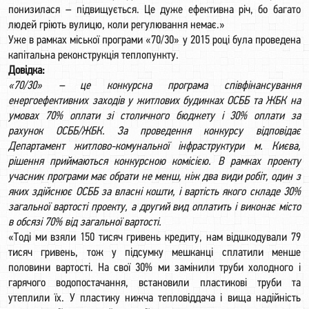
понизилася – підвищується. Це дуже ефективна річ, бо багато
людей гріють вулицю, коли регулювання немає.»
Уже в рамках міської програми «70/30» у 2015 році була проведена
капітальна реконструкція теплопункту.
Довідка:
«70/30» – це конкурсна програма співфінансування
енергоефективних заходів у житлових будинках ОСББ та ЖБК на
умовах 70% оплати зі столичного бюджету і 30% оплати за
рахунок ОСББ/ЖБК. За проведення конкурсу відповідає
Департамент житлово-комунальної інфраструктури м. Києва,
рішення приймаються конкурсною комісією. В рамках проекту
учасник програми має обрати не менш, ніж два види робіт, один з
яких здійснює ОСББ за власні кошти, і вартість якого складе 30%
загальної вартості проекту, а другий вид оплатить і виконає місто
в обсязі 70% від загальної вартості.
«Тоді ми взяли 150 тисяч гривень кредиту, нам відшкодували 79
тисяч гривень, тож у підсумку мешканці сплатили менше
половини вартості. На свої 30% ми замінили труби холодного і
гарячого водопостачання, встановили пластикові труби та
утеплили їх. У пластику нижча тепловіддача і вища надійність