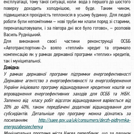
експлуатації, тому такої ситуації, коли вода з першого до шостого
поверху доходить холоднішою, не буде. Таким чином,
підвищилася прохідність теплоносія в усьому будинку. Для людей
роботи були непомітними – нові труби ми клали поряд зі старими,
переналаштовували, і за півтора дні все було готово», – розповів
Василь Рудніцький.
Для виконання своєї частини реконструкції ОСББ
«Автотранспортник-2» взяло «теплий» кредит та отримало
компенсацію як у рамках державної програми «теплих» кредитів,
так і муніципальної.
Довідка:
У рамках державної програми підтримки енергоефективності
Державне агентство з енергоефективності та енергозбереження
України ініціювало програму відшкодування кредитних коштів на
впровадження енергоефективних заходів для ОСББ та ЖБК.
Залежно від класу робіт відсоток відшкодування варіюється від
20% до 40%, також передбачені додаткові відшкодування для
субсидіантів. Детальніше про програму можна дізнатись за
посиланням:
http://saee.gov.ua/uk/consumers/derzh-pidtrymka-
energozabespechenya
Муніципальна програма міста Києва передбачає, що за рахунок