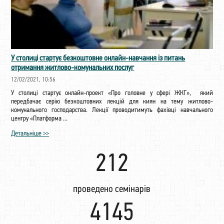
У столиці стартує безкоштовне онлайн-навчання із питань
отримання житлово-комунальних послуг
12/02/2021, 10:56
У столиці стартує онлайн-проект «Про головне у сфері ЖКГ», який
передбачає серію безкоштовних лекцій для киян на тему житлово-
комунального господарства. Лекції проводитимуть фахівці навчального
центру «Платформа ...
Детальніше >>
222
проведено семінарів
4351