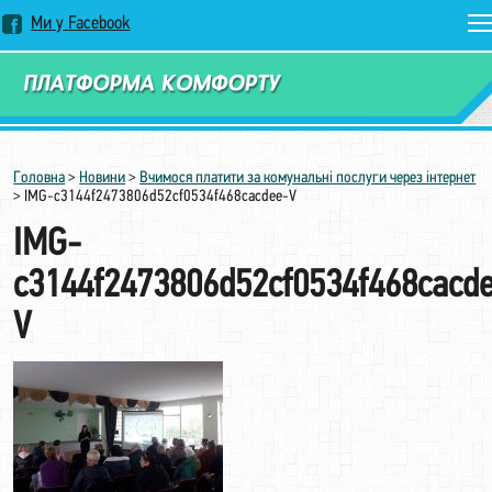
Ми у Facebook
Замовити дзвінок
Головна
>
Новини
>
Вчимося платити за комунальні послуги через інтернет
>
IMG-c3144f2473806d52cf0534f468cacdee-V
IMG-
c3144f2473806d52cf0534f468cacd
V