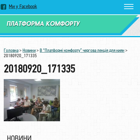
Ми у Facebook
Замовити дзвінок
Головна
>
Новини
>
В “Платформі комфорту” чергова лекція для киян
>
20180920_171335
20180920_171335
НОВИНИ