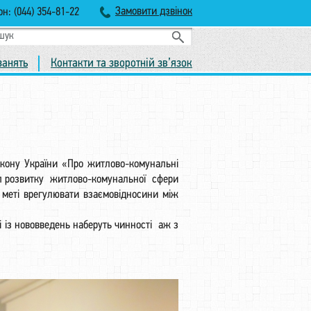
Замовити дзвінок
н: (044) 354-81-22
занять
Контакти та зворотній зв’язок
акону України «Про житлово-комунальні
тап розвитку житлово-комунальної сфери
 меті врегулювати взаємовідносини між
і із нововведень наберуть чинності аж з