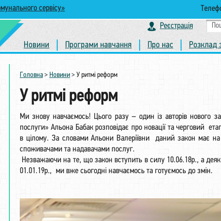
омунального сервісу»
Телефо
Реєстрація
Новини
Програми навчання
Про нас
Розклад 
Головна
>
Новини
>
У ритмі реформ
У ритмі реформ
Ми знову навчаємось! Цього разу – один із авторів нового з
послуги» Альона Бабак розповідає про новації та черговий е
в цілому. За словами Альони Валеріївни даний закон має на
споживачами та надавачами послуг.
Незважаючи на те, що закон вступить в силу 10.06.18р., а деяк
01.01.19р., ми вже сьогодні навчаємось та готуємось до змін.