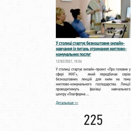
У столиці стартує безкоштовне онлайн-
навчання із питань отримання житлово-
комунальних послуг
12/02/2021, 10:56
У столиці стартує онлайн-проект «Про головне у
сфері ЖКГ», який передбачає серію
безкоштовних лекцій для киян на тему
житлово-комунального господарства. Лекції
проводитимуть фахівці навчального
центру «Платформа ...
Детальніше >>
225