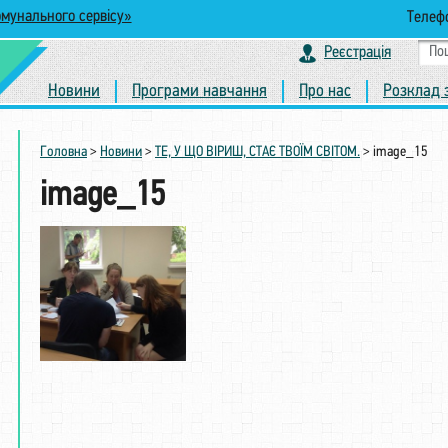
омунального сервісу»
Телефо
Реєстрація
Новини
Програми навчання
Про нас
Розклад 
Головна
>
Новини
>
ТЕ, У ЩО ВІРИШ, СТАЄ ТВОЇМ СВІТОМ.
>
image_15
image_15