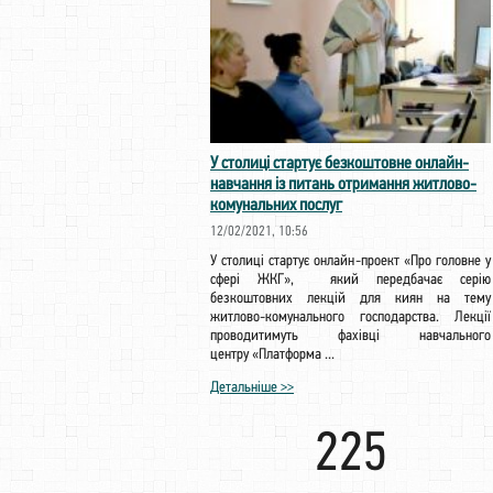
У столиці стартує безкоштовне онлайн-
навчання із питань отримання житлово-
комунальних послуг
12/02/2021, 10:56
У столиці стартує онлайн-проект «Про головне у
сфері ЖКГ», який передбачає серію
безкоштовних лекцій для киян на тему
житлово-комунального господарства. Лекції
проводитимуть фахівці навчального
центру «Платформа ...
Детальніше >>
225