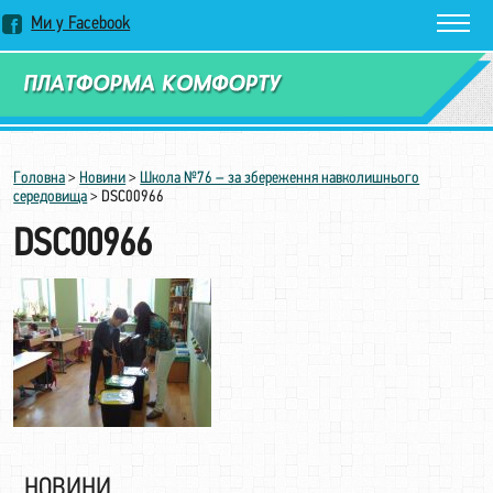
Ми у Facebook
Замовити дзвінок
Головна
>
Новини
>
Школа №76 – за збереження навколишнього
середовища
>
DSC00966
DSC00966
НОВИНИ