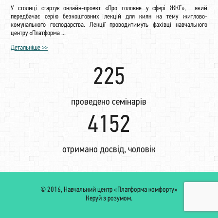
У столиці стартує онлайн-проект «Про головне у сфері ЖКГ», який
передбачає серію безкоштовних лекцій для киян на тему житлово-
комунального господарства. Лекції проводитимуть фахівці навчального
центру «Платформа ...
Детальніше >>
225
проведено семінарів
4315
отримано досвід, чоловік
© 2016, Навчальний центр «Платформа комфорту»
Керуй з розумом.