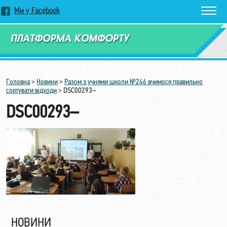
Ми у Facebook
Замовити дзвінок
Головна
>
Новини
>
Разом з учнями школи №246 вчимося правильно
сортувати відходи
>
DSC00293–
DSC00293–
НОВИНИ