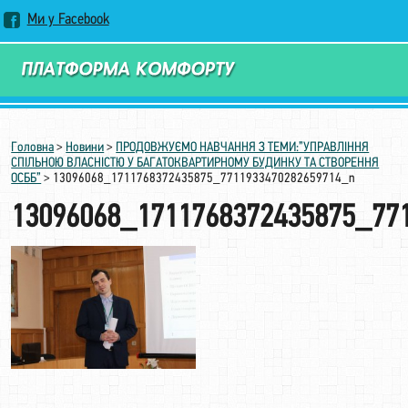
Ми у Facebook
Замовити дзвінок
Головна
>
Новини
>
ПРОДОВЖУЄМО НАВЧАННЯ З ТЕМИ:”УПРАВЛІННЯ
СПІЛЬНОЮ ВЛАСНІСТЮ У БАГАТОКВАРТИРНОМУ БУДИНКУ ТА СТВОРЕННЯ
ОСББ”
>
13096068_1711768372435875_7711933470282659714_n
13096068_1711768372435875_77