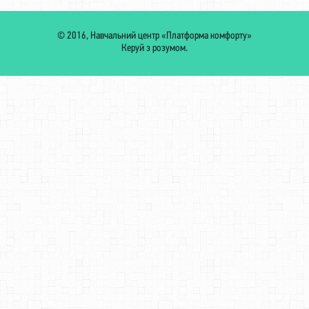
© 2016, Навчальний центр «Платформа комфорту»
Керуй з розумом.