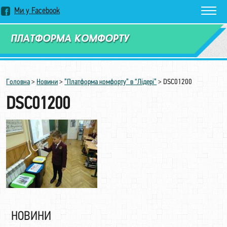
Ми у Facebook
Замовити дзвінок
Головна
>
Новини
>
”Платформа комфорту” в “Лідері”
>
DSC01200
DSC01200
НОВИНИ