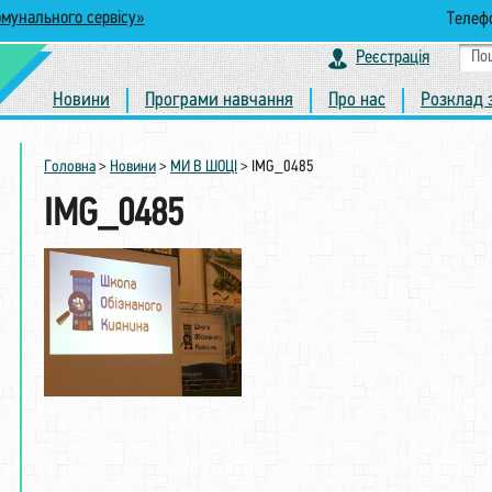
омунального сервісу»
Телефо
Реєстрація
Новини
Програми навчання
Про нас
Розклад 
Головна
>
Новини
>
МИ В ШОЦІ
>
IMG_0485
IMG_0485