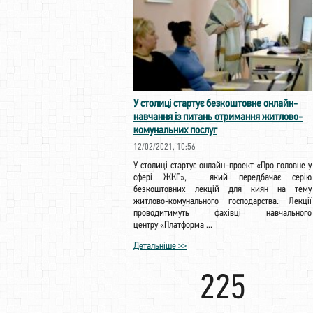
У столиці стартує безкоштовне онлайн-
навчання із питань отримання житлово-
комунальних послуг
12/02/2021, 10:56
У столиці стартує онлайн-проект «Про головне у
сфері ЖКГ», який передбачає серію
безкоштовних лекцій для киян на тему
житлово-комунального господарства. Лекції
проводитимуть фахівці навчального
центру «Платформа ...
Детальніше >>
225