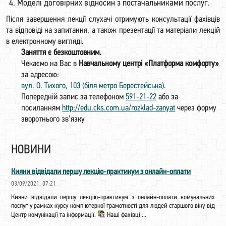
Моделі договірних відносин з постачальниками послуг.
Після завершення лекції слухачі отримують консультації фахівців
та відповіді на запитання, а також презентації та матеріали лекцій
в електронному вигляді.
Заняття є безкоштовним.
Чекаємо на Вас в
Навчальному центрі «Платформа комфорту»
за адресою:
вул. О. Тихого, 103 (біля метро Берестейська)
.
Попередній запис за телефоном
591-21-22
або за
посиланням
http://edu.cks.com.ua/rozklad-zanyat
через форму
зворотнього зв’язку
НОВИНИ
Кияни відвідали першу лекцію-практикум з онлайн-оплати
03/09/2021, 07:21
Кияни відвідали першу лекцію-практикум з онлайн-оплати комунальних
послуг у рамках курсу комп'ютерної грамотності для людей старшого віку від
Центр комунікації та інформації.
Наші фахівці ...