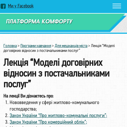
Ми у Facebook
Замовити дзвінок
Головна
>
Програми навчання
>
Для мешканців міста
>
Лекція “Моделі
договірних відносин з постачальниками послуг”
Лекція “Моделі договірних
відносин з постачальниками
послуг”
На лекції Ви дізнаєтесь про
:
Нововведення у сфері житлово-комунального
господарства;
Закон України “Про житлово-комунальні послуги”;
Закон України “Про комерційний облік”;