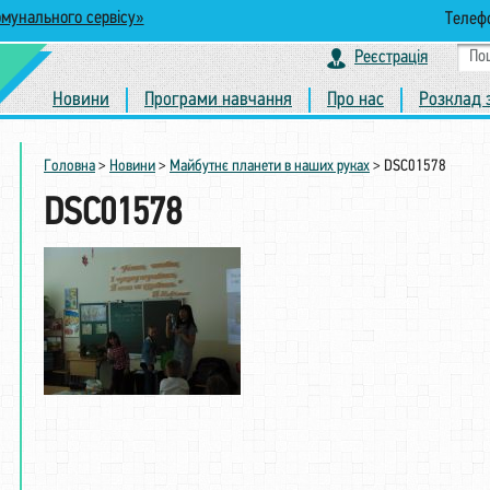
омунального сервісу»
Телефо
Реєстрація
Новини
Програми навчання
Про нас
Розклад 
Головна
>
Новини
>
Майбутнє планети в наших руках
>
DSC01578
DSC01578