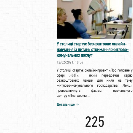
У столиці стартує безкоштовне онлайн-
навчання із питань отримання житлово-
комунальних послуг
12/02/2021, 10:56
У столиці стартує онлайн-проект «Про головне у
сфері ЖКГ», який передбачає серію
безкоштовних лекцій для киян на тему
житлово-комунального господарства. Лекції
проводитимуть фахівці навчального
центру «Платформа ...
Детальніше >>
225