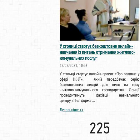
У столиці стартує безкоштовне онлайн-
навчання із питань отримання житлово-
комунальних послуг
12/02/2021, 10:56
У столиці стартує онлайн-проект «Про головне у
сфері ЖКГ», який передбачає серію
безкоштовних лекцій для киян на тему
житлово-комунального господарства. Лекції
проводитимуть фахівці навчального
центру «Платформа ...
Детальніше >>
225