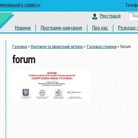
омунального сервісу»
Телефо
Реєстрація
Новини
Програми навчання
Про нас
Розклад 
Головна
>
Контакти та зворотний зв’язок
>
Головна сторінка
>
forum
forum