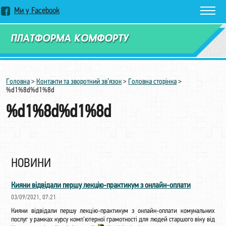
Ми у Facebook
Замовити дзвінок
Головна
>
Контакти та зворотний зв’язок
>
Головна сторінка
>
%d1%8d%d1%8d
%d1%8d%d1%8d
НОВИНИ
Кияни відвідали першу лекцію-практикум з онлайн-оплати
03/09/2021, 07:21
Кияни відвідали першу лекцію-практикум з онлайн-оплати комунальних
послуг у рамках курсу комп'ютерної грамотності для людей старшого віку від