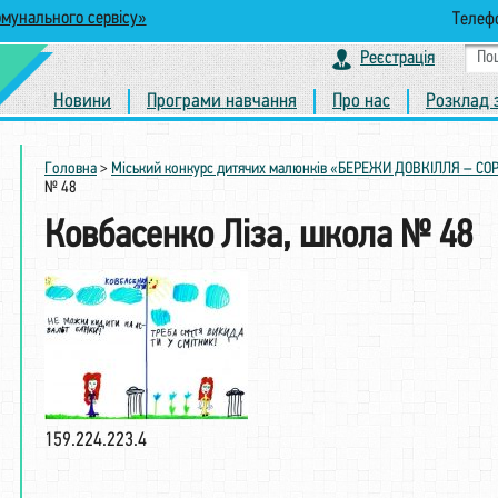
омунального сервісу»
Телефо
Реєстрація
Новини
Програми навчання
Про нас
Розклад 
Головна
>
Міський конкурс дитячих малюнків «БЕРЕЖИ ДОВКІЛЛЯ – С
№ 48
Ковбасенко Ліза, школа № 48
159.224.223.4