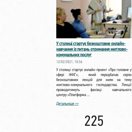
У столиці стартує безкоштовне онлайн-
навчання із питань отримання житлово-
комунальних послуг
12/02/2021, 10:56
У столиці стартує онлайн-проект «Про головне у
сфері ЖКГ», який передбачає серію
безкоштовних лекцій для киян на тему
житлово-комунального господарства. Лекції
проводитимуть фахівці навчального
центру «Платформа ...
Детальніше >>
225