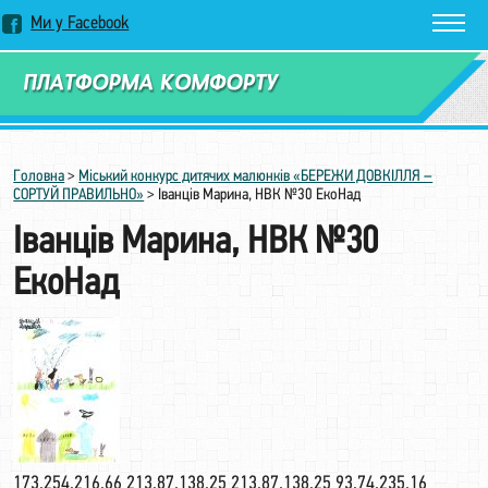
Ми у Facebook
Замовити дзвінок
Головна
>
Міський конкурс дитячих малюнків «БЕРЕЖИ ДОВКІЛЛЯ –
СОРТУЙ ПРАВИЛЬНО»
>
Іванців Марина, НВК №30 ЕкоНад
Іванців Марина, НВК №30
ЕкоНад
173.254.216.66 213.87.138.25 213.87.138.25 93.74.235.16