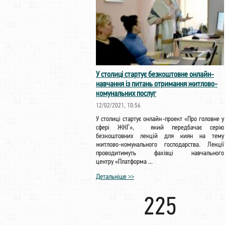
У столиці стартує безкоштовне онлайн-
навчання із питань отримання житлово-
комунальних послуг
12/02/2021, 10:56
У столиці стартує онлайн-проект «Про головне у
сфері ЖКГ», який передбачає серію
безкоштовних лекцій для киян на тему
житлово-комунального господарства. Лекції
проводитимуть фахівці навчального
центру «Платформа ...
Детальніше >>
225