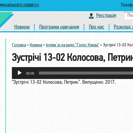
омунального сервісу»
Телефо
Реєстрація
Новини
Програми навчання
Про нас
Розклад 
Головна
>
Новини
>
Інтерв`ю на радіо “Голос Києва”
>
Зустрічі 13-02 Ко
Зустрічі 13-02 Колосова, Петри
Аудіопрогравач
00:00
“Зустрічі 13-02 Колосова, Петрик”. Випущено: 2017.